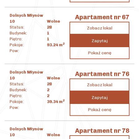
Dolnych Młynów
Apartament nr 67
10
Wolne
Status:
2B
Zobacz lokal
Budynek:
1
Piętro:
1
Zapytaj
2
Pokoje:
93.24
m
3 242 351
zł
Pow:
Pokaż cenę
2
34 774
zł
/m
Dolnych Młynów
Apartament nr 76
10
Wolne
Status:
2B
Zobacz lokal
Budynek:
2
Piętro:
2
Zapytaj
2
Pokoje:
39.34
m
1 434 179
zł
Pow:
Pokaż cenę
2
36 456
zł
/m
Dolnych Młynów
Apartament nr 78
10
Wolne