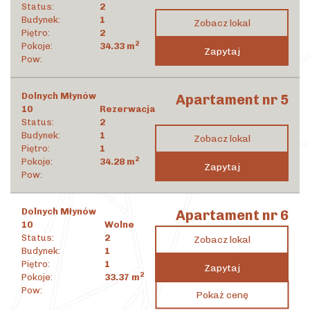
Status:
2
Budynek:
1
Zobacz lokal
Piętro:
2
2
Pokoje:
34.33
m
Zapytaj
Pow:
Dolnych Młynów
Apartament nr 5
10
Rezerwacja
Status:
2
Budynek:
1
Zobacz lokal
Piętro:
1
2
Pokoje:
34.28
m
Zapytaj
Pow:
Dolnych Młynów
Apartament nr 6
10
Wolne
Status:
2
Zobacz lokal
Budynek:
1
Piętro:
1
Zapytaj
2
Pokoje:
33.37
m
1 314 294
zł
Pow:
Pokaż cenę
2
39 386
zł
/m