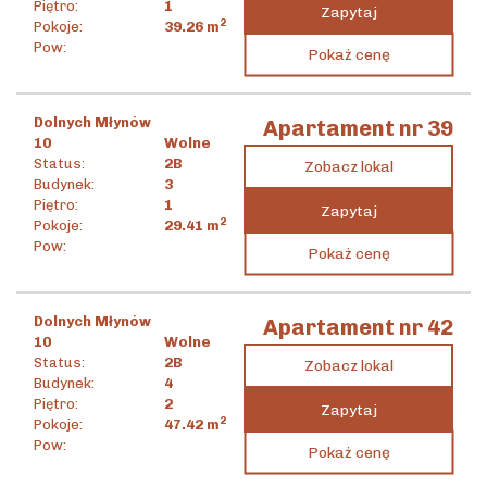
Piętro:
1
Zapytaj
2
Pokoje:
39.26
m
1 392 925
zł
Pow:
Pokaż cenę
2
35 480
zł
/m
Dolnych Młynów
Apartament nr 39
10
Wolne
Status:
2B
Zobacz lokal
Budynek:
3
Piętro:
1
Zapytaj
2
Pokoje:
29.41
m
1 081 744
zł
Pow:
Pokaż cenę
2
36 782
zł
/m
Dolnych Młynów
Apartament nr 42
10
Wolne
Status:
2B
Zobacz lokal
Budynek:
4
Piętro:
2
Zapytaj
2
Pokoje:
47.42
m
2 337 217
zł
Pow:
Pokaż cenę
2
49 288
zł
/m