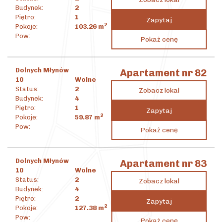
Budynek:
2
Piętro:
1
Zapytaj
2
Pokoje:
103.26
m
4 150 975
zł
Pow:
Pokaż cenę
2
40 199
zł
/m
Dolnych Młynów
Apartament nr 82
10
Wolne
Status:
2
Zobacz lokal
Budynek:
4
Piętro:
1
Zapytaj
2
Pokoje:
59.87
m
2 104 670
zł
Pow:
Pokaż cenę
2
35 154
zł
/m
Dolnych Młynów
Apartament nr 83
10
Wolne
Status:
2
Zobacz lokal
Budynek:
4
Piętro:
2
Zapytaj
2
Pokoje:
127.38
m
7 103 855
zł
Pow:
Pokaż cenę
2