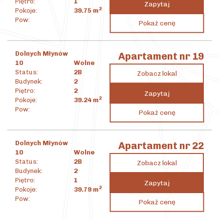
Piętro:
1
Zapytaj
2
Pokoje:
39.75
m
1 194 666
zł
Pow:
Pokaż cenę
2
30 054
zł
/m
Dolnych Młynów
Apartament nr 19
10
Wolne
Status:
2B
Zobacz lokal
Budynek:
2
Piętro:
2
Zapytaj
2
Pokoje:
39.24
m
1 430 533
zł
Pow:
Pokaż cenę
2
36 456
zł
/m
Dolnych Młynów
Apartament nr 22
10
Wolne
Status:
2B
Zobacz lokal
Budynek:
2
Piętro:
1
Zapytaj
2
Pokoje:
39.79
m
1 277 896
zł
Pow:
Pokaż cenę
2
32 116
zł
/m