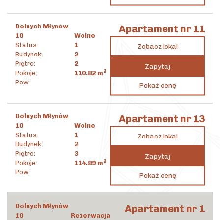
Dolnych Młynów
Apartament nr 11
10
Wolne
Status:
1
Zobacz lokal
Budynek:
2
Piętro:
2
Zapytaj
2
Pokoje:
110.82
m
4 695 360
zł
Pow:
Pokaż cenę
2
42 369
zł
/m
Dolnych Młynów
Apartament nr 13
10
Wolne
Status:
1
Zobacz lokal
Budynek:
2
Piętro:
3
Zapytaj
2
Pokoje:
114.89
m
4 618 492
zł
Pow:
Pokaż cenę
2
40 199
zł
/m
Dolnych Młynów
Apartament nr 1
10
Rezerwacja