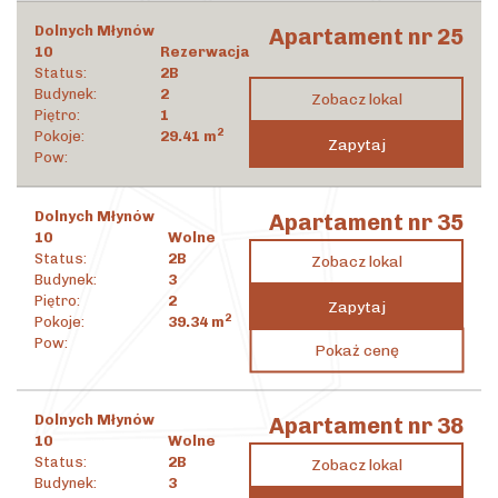
Dolnych Młynów
Apartament nr 25
10
Rezerwacja
Status:
2B
Budynek:
2
Zobacz lokal
Piętro:
1
2
Pokoje:
29.41
m
Zapytaj
Pow:
Dolnych Młynów
Apartament nr 35
10
Wolne
Status:
2B
Zobacz lokal
Budynek:
3
Piętro:
2
Zapytaj
2
Pokoje:
39.34
m
1 566 499
zł
Pow:
Pokaż cenę
2
39 820
zł
/m
Dolnych Młynów
Apartament nr 38
10
Wolne
Status:
2B
Zobacz lokal
Budynek:
3