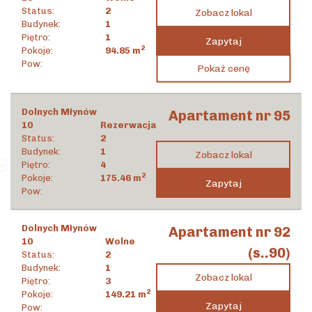
Status:
2
Zobacz lokal
Budynek:
1
Piętro:
1
Zapytaj
2
Pokoje:
94.85
m
3 998 141
zł
Pow:
Pokaż cenę
2
42 152
zł
/m
Dolnych Młynów
Apartament nr 95
10
Rezerwacja
Status:
2
Budynek:
1
Zobacz lokal
Piętro:
4
2
Pokoje:
175.46
m
Zapytaj
Pow:
Dolnych Młynów
Apartament nr 92
10
Wolne
(s..90)
Status:
2
Budynek:
1
Zobacz lokal
Piętro:
3
2
Pokoje:
149.21
m
Zapytaj
Pow: