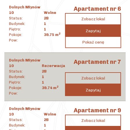
Dolnych Młynów
Apartament nr 6
10
Wolne
Status:
2B
Zobacz lokal
Budynek:
1
Piętro:
1
Zapytaj
2
Pokoje:
39.75
m
1 341 304
zł
Pow:
Pokaż cenę
2
33 744
zł
/m
Dolnych Młynów
Apartament nr 7
10
Rezerwacja
Status:
2B
Budynek:
1
Zobacz lokal
Piętro:
1
2
Pokoje:
39.74
m
Zapytaj
Pow:
Dolnych Młynów
Apartament nr 9
10
Wolne
Status:
2B
Zobacz lokal
Budynek:
1