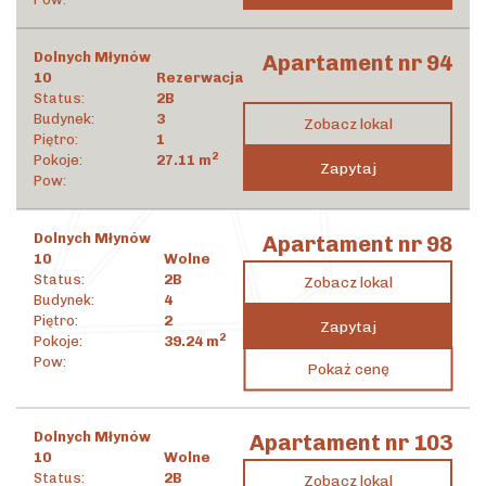
Dolnych Młynów
Apartament nr 94
10
Rezerwacja
Status:
2B
Budynek:
3
Zobacz lokal
Piętro:
1
2
Pokoje:
27.11
m
Zapytaj
Pow:
Dolnych Młynów
Apartament nr 98
10
Wolne
Status:
2B
Zobacz lokal
Budynek:
4
Piętro:
2
Zapytaj
2
Pokoje:
39.24
m
1 694 501
zł
Pow:
Pokaż cenę
2
43 183
zł
/m
Dolnych Młynów
Apartament nr 103
10
Wolne
Status:
2B
Zobacz lokal