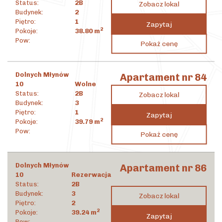
Status:
2B
Zobacz lokal
Budynek:
2
Piętro:
1
Zapytaj
2
Pokoje:
38.80
m
1 414 493
zł
Pow:
Pokaż cenę
2
36 456
zł
/m
Dolnych Młynów
Apartament nr 84
10
Wolne
Status:
2B
Zobacz lokal
Budynek:
3
Piętro:
1
Zapytaj
2
Pokoje:
39.79
m
1 411 729
zł
Pow:
Pokaż cenę
2
35 479
zł
/m
Dolnych Młynów
Apartament nr 86
10
Rezerwacja
Status:
2B
Budynek:
3
Zobacz lokal
Piętro:
2
2
Pokoje:
39.24
m
Zapytaj
Pow: