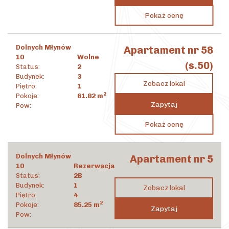
6 653 796
zł
Pokaż cenę
2
44 594
zł
/m
Dolnych Młynów
Apartament nr 58
10
Wolne
(s.50)
Status:
2
Budynek:
3
Zobacz lokal
Piętro:
1
2
Pokoje:
61.82
m
Zapytaj
Pow:
2 609 206
zł
Pokaż cenę
2
42 207
zł
/m
Dolnych Młynów
Apartament nr 5
10
Rezerwacja
Status:
2B
Budynek:
1
Zobacz lokal
Piętro:
4
2
Pokoje:
85.25
m
Zapytaj
Pow: