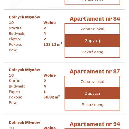
55 769
zł
/m
Dolnych Młynów
Apartament nr 84
10
Wolne
Status:
2
Zobacz lokal
Budynek:
4
Piętro:
2
Zapytaj
2
Pokoje:
133.13
m
7 424 527
zł
Pow:
Pokaż cenę
2
55 769
zł
/m
Dolnych Młynów
Apartament nr 87
10
Wolne
Status:
2
Zobacz lokal
Budynek:
4
Piętro:
1
Zapytaj
2
Pokoje:
56.82
m
2 244 049
zł
Pow:
Pokaż cenę
2
39 494
zł
/m
Dolnych Młynów
Apartament nr 94
10
Wolne