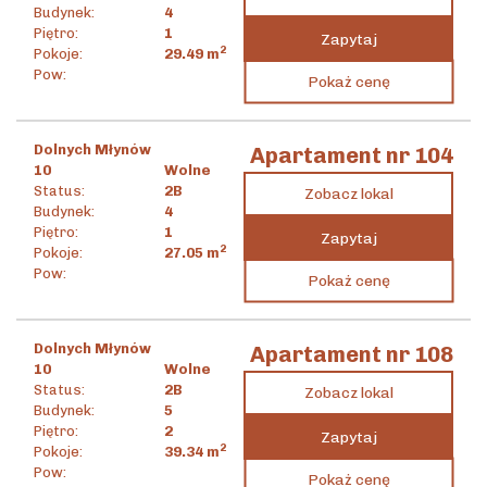
Budynek:
4
Piętro:
1
Zapytaj
2
Pokoje:
29.49
m
1 356 658
zł
Pow:
Pokaż cenę
2
46 004
zł
/m
Dolnych Młynów
Apartament nr 104
10
Wolne
Status:
2B
Zobacz lokal
Budynek:
4
Piętro:
1
Zapytaj
2
Pokoje:
27.05
m
1 094 727
zł
Pow:
Pokaż cenę
2
40 471
zł
/m
Dolnych Młynów
Apartament nr 108
10
Wolne
Status:
2B
Zobacz lokal
Budynek:
5
Piętro:
2
Zapytaj
2
Pokoje:
39.34
m
1 818 334
zł
Pow:
Pokaż cenę
2
46 221
zł
/m