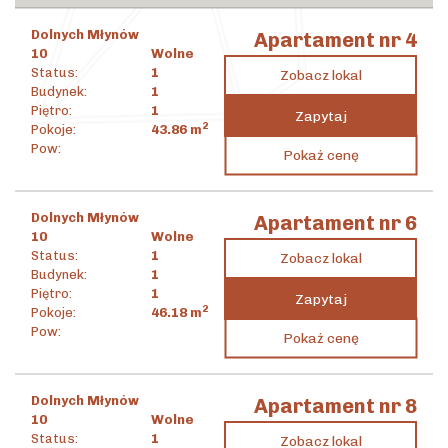
Dolnych Młynów
Apartament nr 4
10
Wolne
Status:
1
Zobacz lokal
Budynek:
1
Piętro:
1
Zapytaj
2
Pokoje:
43.86
m
1 779 795
zł
Pow:
Pokaż cenę
2
40 579
zł
/m
Dolnych Młynów
Apartament nr 6
10
Wolne
Status:
1
Zobacz lokal
Budynek:
1
Piętro:
1
Zapytaj
2
Pokoje:
46.18
m
1 858 907
zł
Pow:
Pokaż cenę
2
40 254
zł
/m
Dolnych Młynów
Apartament nr 8
10
Wolne
Status:
1
Zobacz lokal