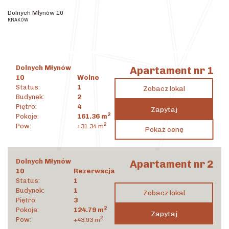
Dolnych
Dolnych Młynów 10
Młynów 10
KRAKÓW
Dolnych Młynów
Apartament nr 1
10
Wolne
Status:
1
Zobacz lokal
Budynek:
2
Piętro:
4
Zapytaj
2
Pokoje:
161.36
m
7 195 607
zł
2
Pow:
+31.34
m
Pokaż cenę
2
44 594
zł
/m
Dolnych Młynów
Apartament nr 2
10
Rezerwacja
Status:
1
Budynek:
1
Zobacz lokal
Piętro:
3
2
Pokoje:
124.79
m
Zapytaj
2
Pow:
+43.93
m