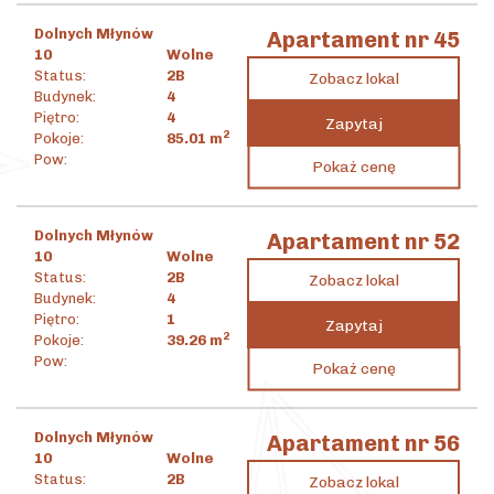
Dolnych Młynów
Apartament nr 45
10
Wolne
Status:
2B
Zobacz lokal
Budynek:
4
Piętro:
4
Zapytaj
2
Pokoje:
85.01
m
3 989 201
zł
Pow:
Pokaż cenę
2
46 926
zł
/m
Dolnych Młynów
Apartament nr 52
10
Wolne
Status:
2B
Zobacz lokal
Budynek:
4
Piętro:
1
Zapytaj
2
Pokoje:
39.26
m
1 524 976
zł
Pow:
Pokaż cenę
2
38 843
zł
/m
Dolnych Młynów
Apartament nr 56
10
Wolne
Status:
2B
Zobacz lokal