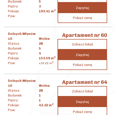
Budynek:
5
Piętro:
3
Zapytaj
2
Pokoje:
103.41
m
4 785 324
zł
Pow:
Pokaż cenę
2
46 275
zł
/m
Dolnych Młynów
Apartament nr 60
10
Wolne
Status:
2B
Zobacz lokal
Budynek:
5
Piętro:
4
Zapytaj
2
Pokoje:
153.59
m
8 015 632
zł
2
Pow:
+16.22
m
Pokaż cenę
2
52 189
zł
/m
Dolnych Młynów
Apartament nr 64
10
Wolne
Status:
2B
Zobacz lokal
Budynek:
1
Piętro:
1
Zapytaj
2
Pokoje:
43.32
m
1 447 668
zł
Pow:
Pokaż cenę
2
33 418
zł
/m