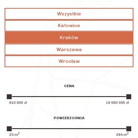
Wszystkie
Katowice
Kraków
Warszawa
Wrocław
CENA
610 000
zł
19 060 000
zł
POWIERZCHNIA
2
2
25
m
294
m