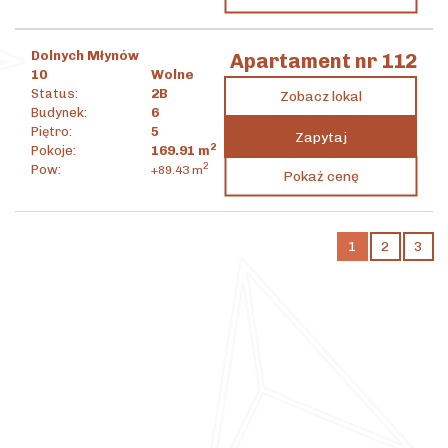
Dolnych Młynów
Apartament nr 112
10
Wolne
Status:
2B
Zobacz lokal
Budynek:
6
Piętro:
5
Zapytaj
2
Pokoje:
169.91
m
9 881 286
zł
2
Pow:
+89.43
m
Pokaż cenę
2
58 156
zł
/m
1
2
3