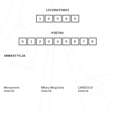
LICZBA POKOI
1
2
3
4
5
PIĘTRO
0
1
2
3
4
5
6
7
8
INWESTYCJA
Monument
Młyny
LINDEGO2
Monument
Młyny Mogilska
LINDEGO2
Mogilska
KRAKÓW
KRAKÓW
KRAKÓW