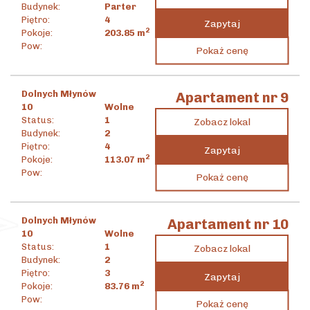
Budynek:
Parter
Piętro:
4
Zapytaj
2
Pokoje:
203.85
m
9 068 267
zł
Pow:
Pokaż cenę
2
44 485
zł
/m
Dolnych Młynów
Apartament nr 9
10
Wolne
Status:
1
Zobacz lokal
Budynek:
2
Piętro:
4
Zapytaj
2
Pokoje:
113.07
m
4 790 691
zł
Pow:
Pokaż cenę
2
42 369
zł
/m
Dolnych Młynów
Apartament nr 10
10
Wolne
Status:
1
Zobacz lokal
Budynek:
2
Piętro:
3
Zapytaj
2
Pokoje:
83.76
m
3 630 640
zł
Pow:
Pokaż cenę
2
43 346
zł
/m