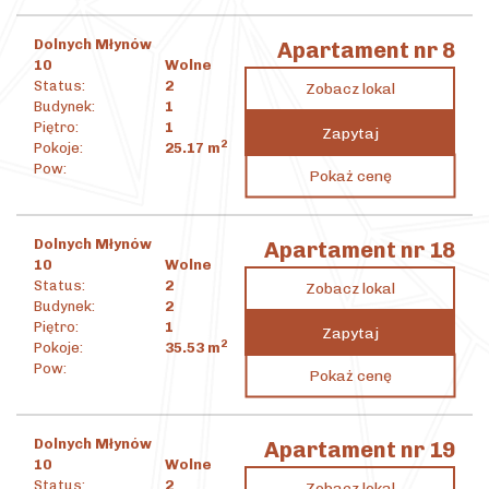
Dolnych Młynów
Apartament nr 8
10
Wolne
Status:
2
Zobacz lokal
Budynek:
1
Piętro:
1
Zapytaj
2
Pokoje:
25.17
m
1 133 342
zł
Pow:
Pokaż cenę
2
45 028
zł
/m
Dolnych Młynów
Apartament nr 18
10
Wolne
Status:
2
Zobacz lokal
Budynek:
2
Piętro:
1
Zapytaj
2
Pokoje:
35.53
m
1 484 177
zł
Pow:
Pokaż cenę
2
41 773
zł
/m
Dolnych Młynów
Apartament nr 19
10
Wolne
Status:
2
Zobacz lokal