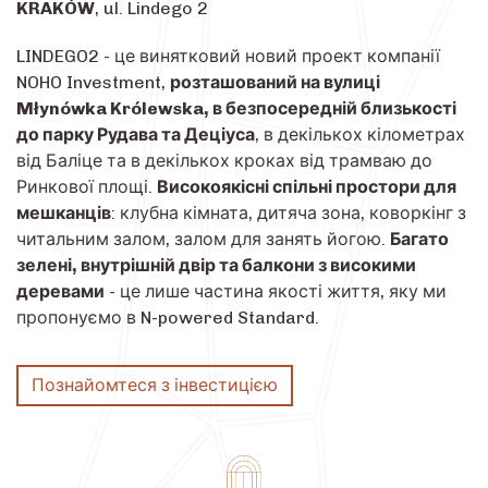
KRAKÓW
, ul. Lindego 2
LINDEGO2 - це винятковий новий проект компанії
NOHO Investment,
розташований на вулиці
Młynówka Królewska, в безпосередній близькості
до парку Рудава та Деціуса
, в декількох кілометрах
від Баліце та в декількох кроках від трамваю до
Ринкової площі.
Високоякісні спільні простори для
мешканців
: клубна кімната, дитяча зона, коворкінг з
читальним залом, залом для занять йогою.
Багато
зелені, внутрішній двір та балкони з високими
деревами
- це лише частина якості життя, яку ми
пропонуємо в N-powered Standard.
Познайомтеся з інвестицією