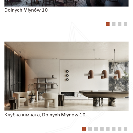
Dolnych Młynów 10
L
Клубна кімната, Dolnych Młynów 10
Ф