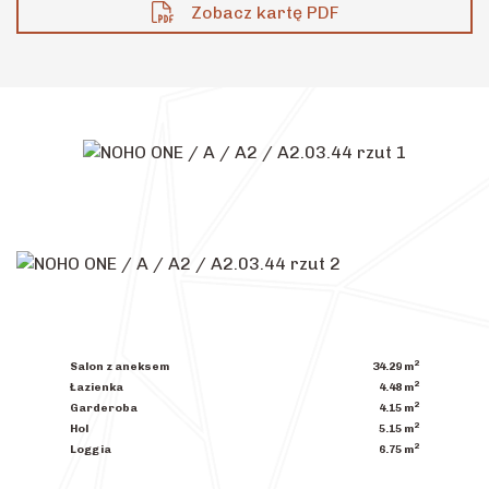
Zobacz kartę PDF
2
Salon z aneksem
34.29
m
2
Łazienka
4.48
m
2
Garderoba
4.15
m
2
Hol
5.15
m
2
Loggia
6.75
m