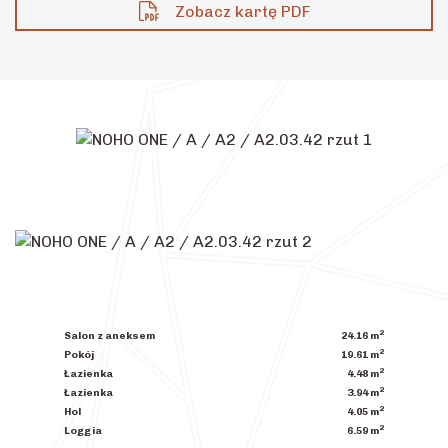
Zobacz kartę PDF
2
Salon z aneksem
24.16
m
2
Pokój
19.61
m
2
Łazienka
4.48
m
2
Łazienka
3.94
m
2
Hol
4.05
m
2
Loggia
6.59
m