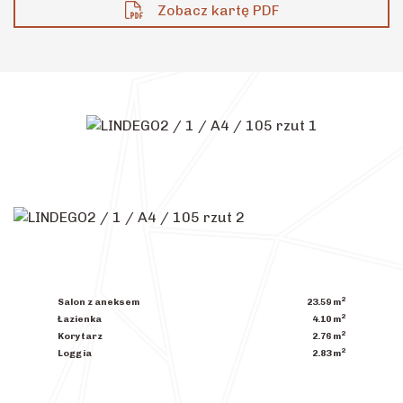
Zobacz kartę PDF
2
Salon z aneksem
23.59
m
2
Łazienka
4.10
m
2
Korytarz
2.76
m
2
Loggia
2.83
m