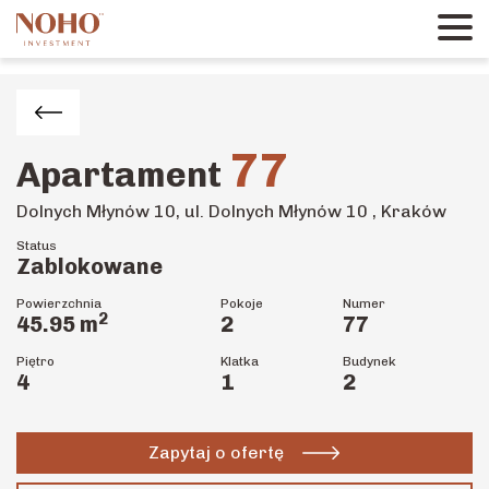
77
Apartament
Dolnych Młynów 10, ul. Dolnych Młynów 10 , Kraków
Status
Zablokowane
Powierzchnia
Pokoje
Numer
2
45.95
m
2
77
Piętro
Klatka
Budynek
4
1
2
Zapytaj o ofertę