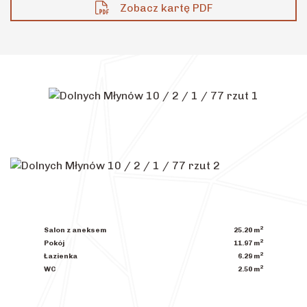
Zobacz kartę PDF
2
Salon z aneksem
25.20
m
2
Pokój
11.97
m
2
Łazienka
6.29
m
2
WC
2.50
m