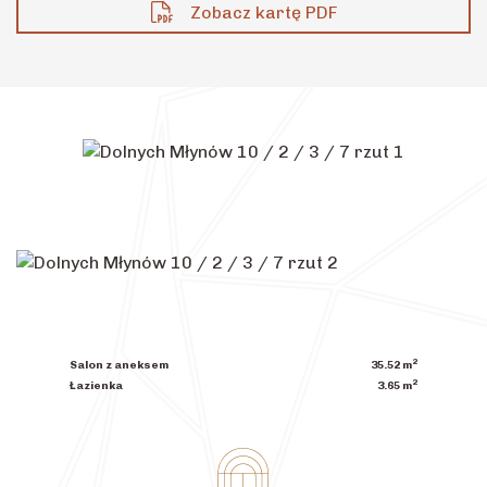
Zobacz kartę PDF
2
Salon z aneksem
35.52
m
2
Łazienka
3.65
m