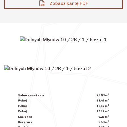
Zobacz kartę PDF
2
Salon z aneksem
26.93
m
2
Pokój
18.47
m
2
Pokój
10.17
m
2
Pokój
10.17
m
2
Łazienka
5.27
m
2
Korytarz
9.53
m
2