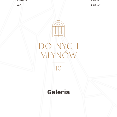
Pralnia
2.83
m
2
WC
1.88
m
Galeria